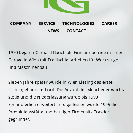
Apex C9106"
1
CNC-Coordinate measuring
x 500 x
machine "Mitutoyo Crysta-
705 z 400
COMPANY
SERVICE
TECHNOLOGIES
CAREER
Apex C574"
NEWS
CONTACT
1
CNC-Contour measuring
x 100 z 50
machine "Mitutoyo CV-4100"
1970 begann Gerhard Rauch als Einmannbetrieb in einer
1
Optical Shaft Meter "Opticline
Ø140 x
Garage in Wien mit Profilschleifarbeiten für Werkzeuge
C614"
600
und Maschinenbau.
1
CNC-Measuring microscope
x 300 y
"MM1-300"
200 z 200
Sieben Jahre später wurde in Wien Liesing das erste
1
Digital Measuring microscope
x 40 y 40 z
Firmengebäude erbaut. Die Anzahl der Mitarbeiter wuchs
"VHX-6000"
50
stetig und die Niederlassung wurde bis 1990
kontinuierlich erweitert. Infolgedessen wurde 1995 die
1
Digital Measuring microscope
"Mitutoyo SV 3100"
Produktionsstätte und heutiger Firmensitz Trasdorf
gegründet.
1
Roughness Measuring
Machine "Mitutoyo S J 400"