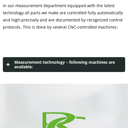
In our measurement department equipped with the latest
technology all parts we make are controlled fully automatically
and high-precisely and are documented by recognized control
protocols. This is done by several CNC-controlled machines:
Measurement technology – following machines are
available:
Number
Machine name
Measuring
area
4
CNC-Coordinate measuring
x 900 y
machines "Mitutoyo Strato-
1000 z 600
Apex 9106"
1
CNC-Coordinate measuring
x 900 y
machine "Mitutoyo Crysta-
1000 z 600